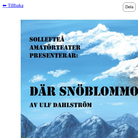
⬅︎ Tillbaka
Dela