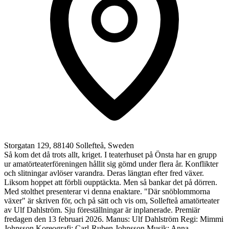
Storgatan 129, 88140 Sollefteå, Sweden
Så kom det då trots allt, kriget. I teaterhuset på Önsta har en grupp
ur amatörteaterföreningen hållit sig gömd under flera år. Konflikter
och slitningar avlöser varandra. Deras längtan efter fred växer.
Liksom hoppet att förbli oupptäckta. Men så bankar det på dörren.
Med stolthet presenterar vi denna enaktare. "Där snöblommorna
växer" är skriven för, och på sätt och vis om, Sollefteå amatörteater
av Ulf Dahlström. Sju föreställningar är inplanerade. Premiär
fredagen den 13 februari 2026. Manus: Ulf Dahlström Regi: Mimmi
Johnsson Koreografi: Carl-Ruben Johnsson Musik: Anna