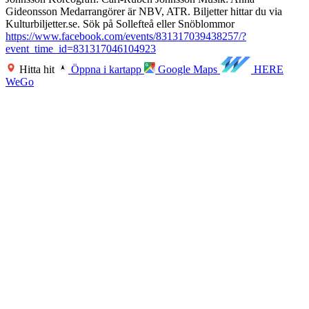
Gideonsson Medarrangörer är NBV, ATR. Biljetter hittar du via
Kulturbiljetter.se. Sök på Sollefteå eller Snöblommor
https://www.facebook.com/events/831317039438257/?
event_time_id=831317046104923
Hitta hit
Öppna i kartapp
Google Maps
HERE
WeGo